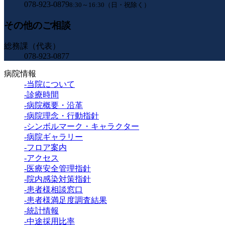
078-923-0879
8:30～16:30（日・祝除く）
その他のご相談
総務課（代表）
078-923-0877
病院情報
-当院について
-診療時間
-病院概要・沿革
-病院理念・行動指針
-シンボルマーク・キャラクター
-病院ギャラリー
-フロア案内
-アクセス
-医療安全管理指針
-院内感染対策指針
-患者様相談窓口
-患者様満足度調査結果
-統計情報
-中途採用比率