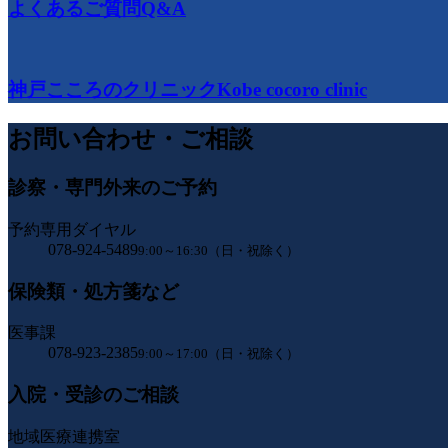
よくあるご質問
Q&A
神戸こころのクリニック
Kobe cocoro clinic
お問い合わせ・ご相談
診察・専門外来のご予約
予約専用ダイヤル
078-924-5489
9:00～16:30（日・祝除く）
保険類・処方箋など
医事課
078-923-2385
9:00～17:00（日・祝除く）
入院・受診のご相談
地域医療連携室