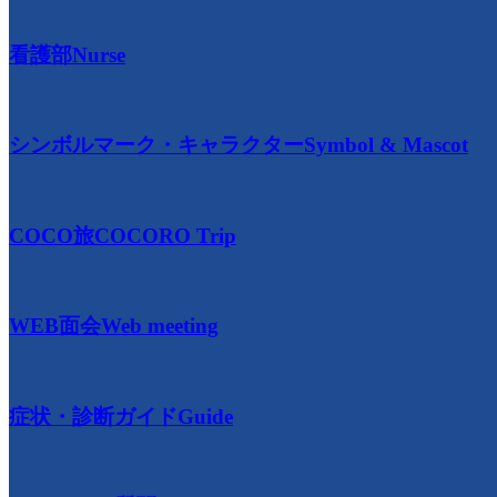
看護部
Nurse
シンボルマーク・キャラクター
Symbol & Mascot
COCO旅
COCORO Trip
WEB面会
Web meeting
症状・診断ガイド
Guide