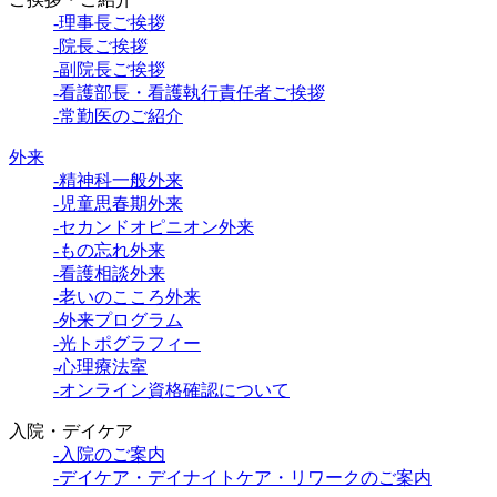
-理事長ご挨拶
-院長ご挨拶
-副院長ご挨拶
-看護部長・看護執行責任者ご挨拶
-常勤医のご紹介
外来
-精神科一般外来
-児童思春期外来
-セカンドオピニオン外来
-もの忘れ外来
-看護相談外来
-老いのこころ外来
-外来プログラム
-光トポグラフィー
-心理療法室
-オンライン資格確認について
入院・デイケア
-入院のご案内
-デイケア・デイナイトケア・リワークのご案内