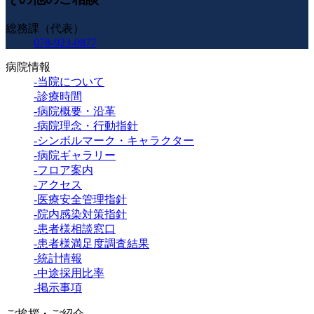
総務課（代表）
078-923-0877
病院情報
-当院について
-診療時間
-病院概要・沿革
-病院理念・行動指針
-シンボルマーク・キャラクター
-病院ギャラリー
-フロア案内
-アクセス
-医療安全管理指針
-院内感染対策指針
-患者様相談窓口
-患者様満足度調査結果
-統計情報
-中途採用比率
-掲示事項
ご挨拶・ご紹介