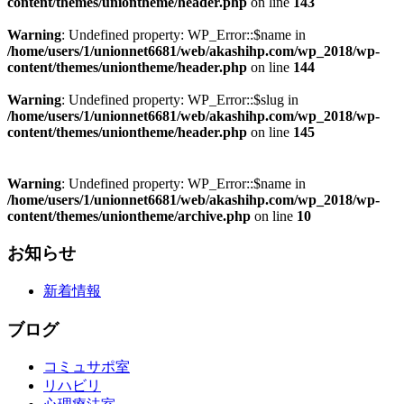
content/themes/uniontheme/header.php
on line
143
Warning
: Undefined property: WP_Error::$name in
/home/users/1/unionnet6681/web/akashihp.com/wp_2018/wp-
content/themes/uniontheme/header.php
on line
144
Warning
: Undefined property: WP_Error::$slug in
/home/users/1/unionnet6681/web/akashihp.com/wp_2018/wp-
content/themes/uniontheme/header.php
on line
145
Warning
: Undefined property: WP_Error::$name in
/home/users/1/unionnet6681/web/akashihp.com/wp_2018/wp-
content/themes/uniontheme/archive.php
on line
10
お知らせ
新着情報
ブログ
コミュサポ室
リハビリ