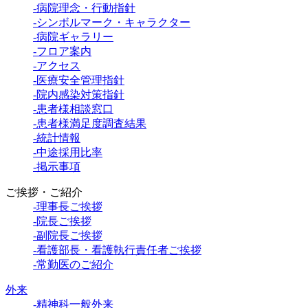
-病院理念・行動指針
-シンボルマーク・キャラクター
-病院ギャラリー
-フロア案内
-アクセス
-医療安全管理指針
-院内感染対策指針
-患者様相談窓口
-患者様満足度調査結果
-統計情報
-中途採用比率
-掲示事項
ご挨拶・ご紹介
-理事長ご挨拶
-院長ご挨拶
-副院長ご挨拶
-看護部長・看護執行責任者ご挨拶
-常勤医のご紹介
外来
-精神科一般外来