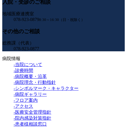
入院・受診のご相談
地域医療連携室
078-923-0879
8:30～16:30（日・祝除く）
その他のご相談
総務課（代表）
078-923-0877
病院情報
-当院について
-診療時間
-病院概要・沿革
-病院理念・行動指針
-シンボルマーク・キャラクター
-病院ギャラリー
-フロア案内
-アクセス
-医療安全管理指針
-院内感染対策指針
-患者様相談窓口