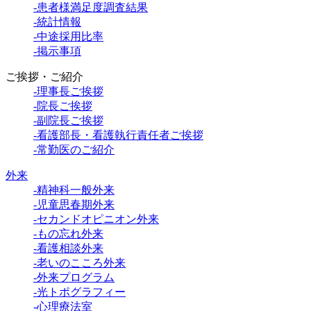
-患者様満足度調査結果
-統計情報
-中途採用比率
-掲示事項
ご挨拶・ご紹介
-理事長ご挨拶
-院長ご挨拶
-副院長ご挨拶
-看護部長・看護執行責任者ご挨拶
-常勤医のご紹介
外来
-精神科一般外来
-児童思春期外来
-セカンドオピニオン外来
-もの忘れ外来
-看護相談外来
-老いのこころ外来
-外来プログラム
-光トポグラフィー
-心理療法室