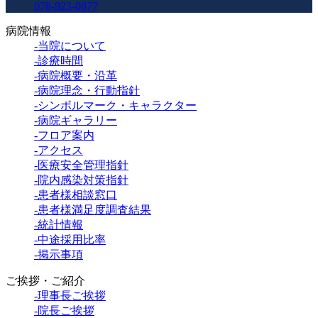
078-923-0877
病院情報
-当院について
-診療時間
-病院概要・沿革
-病院理念・行動指針
-シンボルマーク・キャラクター
-病院ギャラリー
-フロア案内
-アクセス
-医療安全管理指針
-院内感染対策指針
-患者様相談窓口
-患者様満足度調査結果
-統計情報
-中途採用比率
-掲示事項
ご挨拶・ご紹介
-理事長ご挨拶
-院長ご挨拶