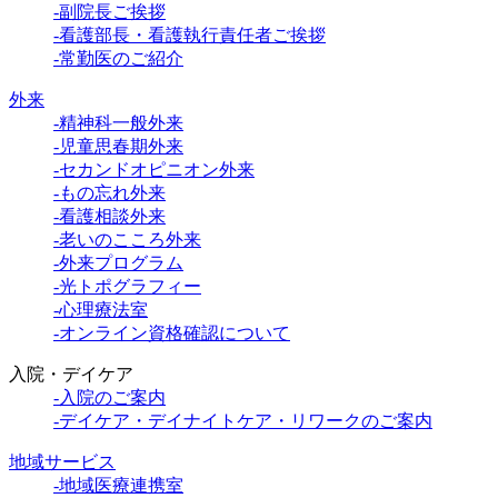
-副院長ご挨拶
-看護部長・看護執行責任者ご挨拶
-常勤医のご紹介
外来
-精神科一般外来
-児童思春期外来
-セカンドオピニオン外来
-もの忘れ外来
-看護相談外来
-老いのこころ外来
-外来プログラム
-光トポグラフィー
-心理療法室
-オンライン資格確認について
入院・デイケア
-入院のご案内
-デイケア・デイナイトケア・リワークのご案内
地域サービス
-地域医療連携室