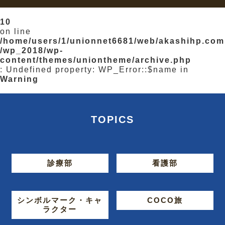
10
on line
/home/users/1/unionnet6681/web/akashihp.com
/wp_2018/wp-
content/themes/uniontheme/archive.php
: Undefined property: WP_Error::$name in
Warning
TOPICS
診療部
看護部
シンボルマーク・キャ
COCO旅
ラクター