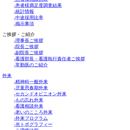
-患者様満足度調査結果
-統計情報
-中途採用比率
-掲示事項
ご挨拶・ご紹介
-理事長ご挨拶
-院長ご挨拶
-副院長ご挨拶
-看護部長・看護執行責任者ご挨拶
-常勤医のご紹介
外来
-精神科一般外来
-児童思春期外来
-セカンドオピニオン外来
-もの忘れ外来
-看護相談外来
-老いのこころ外来
-外来プログラム
-光トポグラフィー