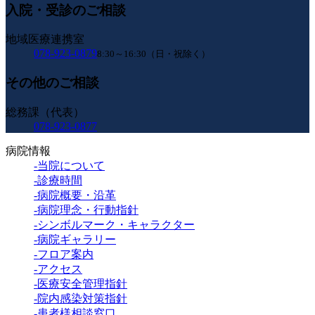
入院・受診のご相談
地域医療連携室
078-923-0879
8:30～16:30（日・祝除く）
その他のご相談
総務課（代表）
078-923-0877
病院情報
-当院について
-診療時間
-病院概要・沿革
-病院理念・行動指針
-シンボルマーク・キャラクター
-病院ギャラリー
-フロア案内
-アクセス
-医療安全管理指針
-院内感染対策指針
-患者様相談窓口