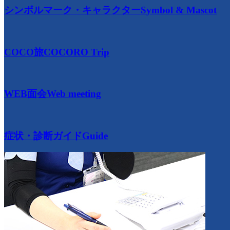
シンボルマーク・キャラクター
Symbol & Mascot
COCO旅
COCORO Trip
WEB面会
Web meeting
症状・診断ガイド
Guide