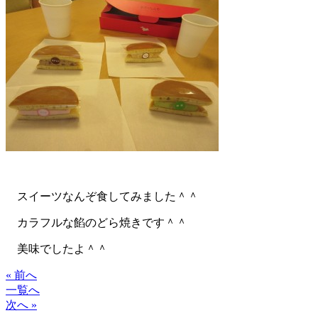
スイーツなんぞ食してみました＾＾
カラフルな餡のどら焼きです＾＾
美味でしたよ＾＾
« 前へ
一覧へ
次へ »