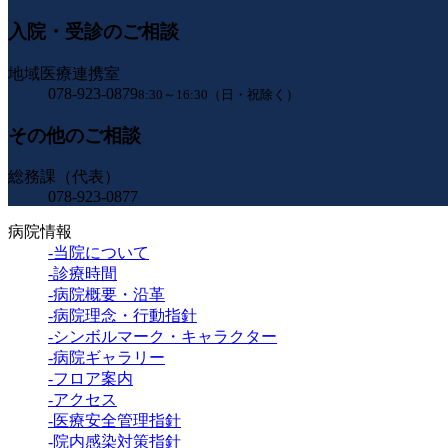
入院・受診のご相談
地域医療連携室
078-923-0879
8:30～16:30（日・祝除く）
その他のご相談
総務課（代表）
078-923-0877
病院情報
-当院について
-診療時間
-病院概要・沿革
-病院理念・行動指針
-シンボルマーク・キャラクター
-病院ギャラリー
-フロア案内
-アクセス
-医療安全管理指針
-院内感染対策指針