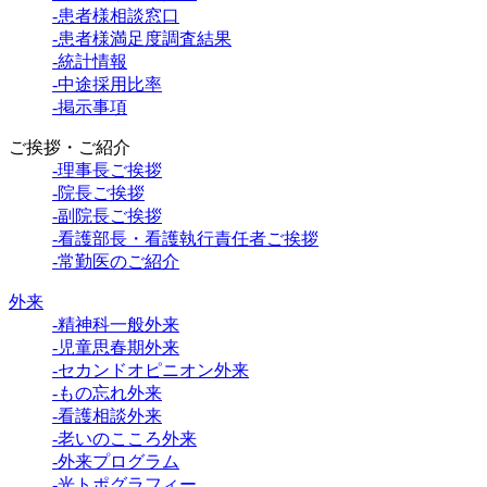
-患者様相談窓口
-患者様満足度調査結果
-統計情報
-中途採用比率
-掲示事項
ご挨拶・ご紹介
-理事長ご挨拶
-院長ご挨拶
-副院長ご挨拶
-看護部長・看護執行責任者ご挨拶
-常勤医のご紹介
外来
-精神科一般外来
-児童思春期外来
-セカンドオピニオン外来
-もの忘れ外来
-看護相談外来
-老いのこころ外来
-外来プログラム
-光トポグラフィー