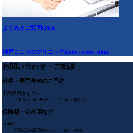
よくあるご質問
Q&A
神戸こころのクリニック
Kobe cocoro clinic
お問い合わせ・ご相談
診察・専門外来のご予約
予約専用ダイヤル
078-924-5489
9:00～16:30（日・祝除く）
保険類・処方箋など
医事課
078-923-2385
9:00～17:00（日・祝除く）