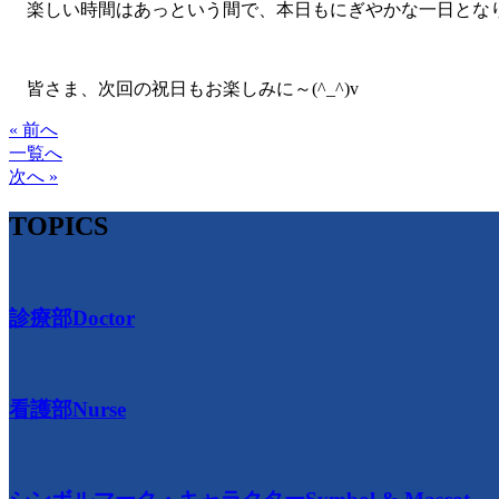
楽しい時間はあっという間で、本日もにぎやかな一日とな
皆さま、次回の祝日もお楽しみに～(^_^)v
« 前へ
一覧へ
次へ »
TOPICS
診療部
Doctor
看護部
Nurse