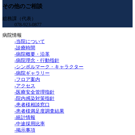
その他のご相談
総務課（代表）
078-923-0877
病院情報
-当院について
-診療時間
-病院概要・沿革
-病院理念・行動指針
-シンボルマーク・キャラクター
-病院ギャラリー
-フロア案内
-アクセス
-医療安全管理指針
-院内感染対策指針
-患者様相談窓口
-患者様満足度調査結果
-統計情報
-中途採用比率
-掲示事項