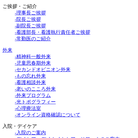
ご挨拶・ご紹介
-理事長ご挨拶
-院長ご挨拶
-副院長ご挨拶
-看護部長・看護執行責任者ご挨拶
-常勤医のご紹介
外来
-精神科一般外来
-児童思春期外来
-セカンドオピニオン外来
-もの忘れ外来
-看護相談外来
-老いのこころ外来
-外来プログラム
-光トポグラフィー
-心理療法室
-オンライン資格確認について
入院・デイケア
-入院のご案内