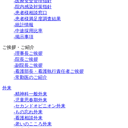
-医療安全管理指針
-院内感染対策指針
-患者様相談窓口
-患者様満足度調査結果
-統計情報
-中途採用比率
-掲示事項
ご挨拶・ご紹介
-理事長ご挨拶
-院長ご挨拶
-副院長ご挨拶
-看護部長・看護執行責任者ご挨拶
-常勤医のご紹介
外来
-精神科一般外来
-児童思春期外来
-セカンドオピニオン外来
-もの忘れ外来
-看護相談外来
-老いのこころ外来