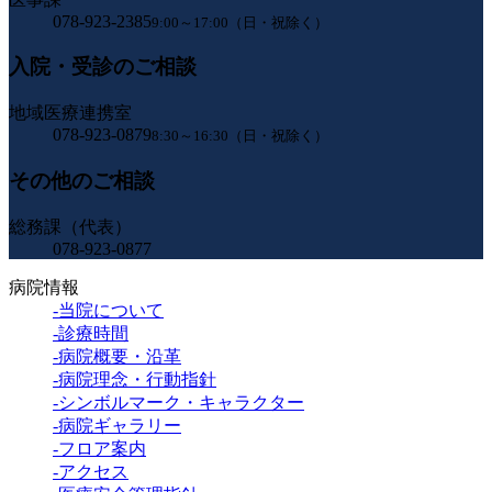
078-923-2385
9:00～17:00（日・祝除く）
入院・受診のご相談
地域医療連携室
078-923-0879
8:30～16:30（日・祝除く）
その他のご相談
総務課（代表）
078-923-0877
病院情報
-当院について
-診療時間
-病院概要・沿革
-病院理念・行動指針
-シンボルマーク・キャラクター
-病院ギャラリー
-フロア案内
-アクセス