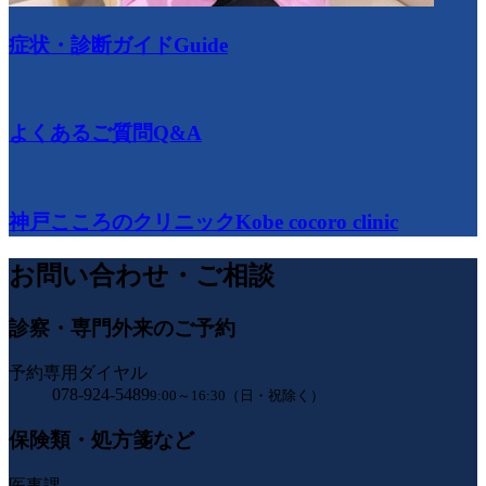
症状・診断ガイド
Guide
よくあるご質問
Q&A
神戸こころのクリニック
Kobe cocoro clinic
お問い合わせ・ご相談
診察・専門外来のご予約
予約専用ダイヤル
078-924-5489
9:00～16:30（日・祝除く）
保険類・処方箋など
医事課