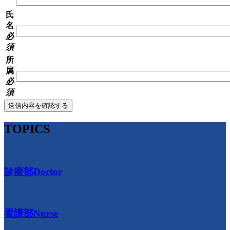
氏
名
必
須
所
属
必
須
TOPICS
診療部
Doctor
看護部
Nurse