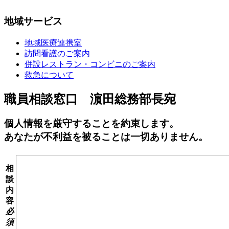
地域サービス
地域医療連携室
訪問看護のご案内
併設レストラン・コンビニのご案内
救急について
職員相談窓口 濵田総務部長宛
個人情報を厳守することを約束します。
あなたが不利益を被ることは一切ありません。
相
談
内
容
必
須