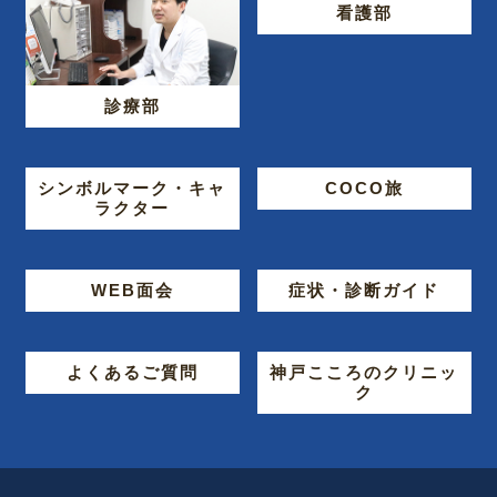
看護部
診療部
シンボルマーク・キャ
COCO旅
ラクター
WEB面会
症状・診断ガイド
よくあるご質問
神戸こころのクリニッ
ク