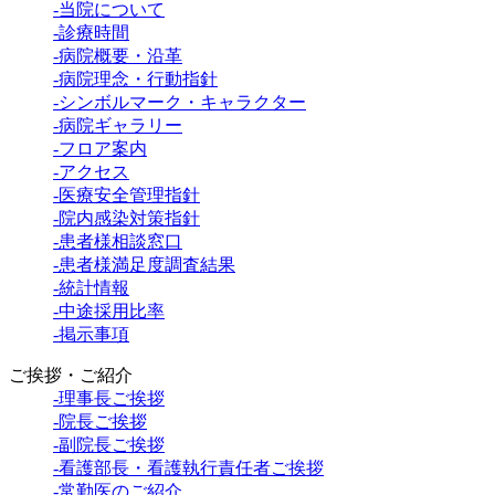
-当院について
-診療時間
-病院概要・沿革
-病院理念・行動指針
-シンボルマーク・キャラクター
-病院ギャラリー
-フロア案内
-アクセス
-医療安全管理指針
-院内感染対策指針
-患者様相談窓口
-患者様満足度調査結果
-統計情報
-中途採用比率
-掲示事項
ご挨拶・ご紹介
-理事長ご挨拶
-院長ご挨拶
-副院長ご挨拶
-看護部長・看護執行責任者ご挨拶
-常勤医のご紹介