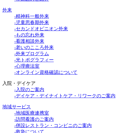
外来
-精神科一般外来
-児童思春期外来
-セカンドオピニオン外来
-もの忘れ外来
-看護相談外来
-老いのこころ外来
-外来プログラム
-光トポグラフィー
-心理療法室
-オンライン資格確認について
入院・デイケア
-入院のご案内
-デイケア・デイナイトケア・リワークのご案内
地域サービス
-地域医療連携室
-訪問看護のご案内
-併設レストラン・コンビニのご案内
-救急について