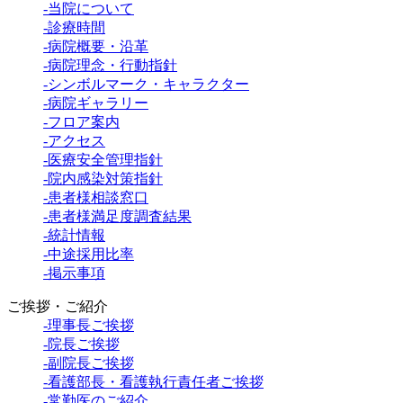
-当院について
-診療時間
-病院概要・沿革
-病院理念・行動指針
-シンボルマーク・キャラクター
-病院ギャラリー
-フロア案内
-アクセス
-医療安全管理指針
-院内感染対策指針
-患者様相談窓口
-患者様満足度調査結果
-統計情報
-中途採用比率
-掲示事項
ご挨拶・ご紹介
-理事長ご挨拶
-院長ご挨拶
-副院長ご挨拶
-看護部長・看護執行責任者ご挨拶
-常勤医のご紹介