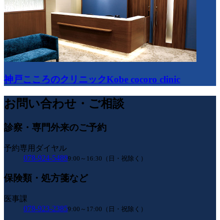
神戸こころのクリニック
Kobe cocoro clinic
お問い合わせ・ご相談
診察・専門外来のご予約
予約専用ダイヤル
078-924-5489
9:00～16:30（日・祝除く）
保険類・処方箋など
医事課
078-923-2385
9:00～17:00（日・祝除く）