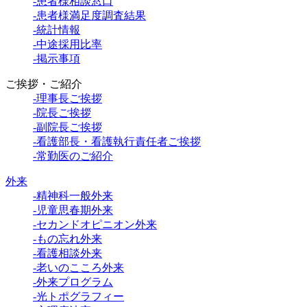
-患者様相談窓口
-患者様満足度調査結果
-統計情報
-中途採用比率
-掲示事項
ご挨拶・ご紹介
-理事長ご挨拶
-院長ご挨拶
-副院長ご挨拶
-看護部長・看護執行責任者ご挨拶
-常勤医のご紹介
外来
-精神科一般外来
-児童思春期外来
-セカンドオピニオン外来
-もの忘れ外来
-看護相談外来
-老いのこころ外来
-外来プログラム
-光トポグラフィー