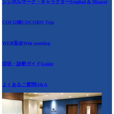
シンボルマーク・キャラクター
Symbol & Mascot
COCO旅
COCORO Trip
WEB面会
Web meeting
症状・診断ガイド
Guide
よくあるご質問
Q&A