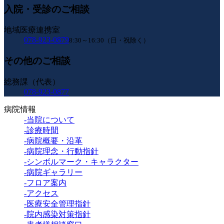
入院・受診のご相談
地域医療連携室
078-923-0879
8:30～16:30（日・祝除く）
その他のご相談
総務課（代表）
078-923-0877
病院情報
-当院について
-診療時間
-病院概要・沿革
-病院理念・行動指針
-シンボルマーク・キャラクター
-病院ギャラリー
-フロア案内
-アクセス
-医療安全管理指針
-院内感染対策指針