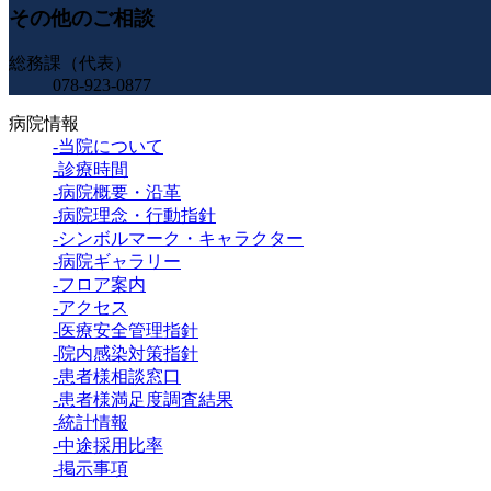
その他のご相談
総務課（代表）
078-923-0877
病院情報
-当院について
-診療時間
-病院概要・沿革
-病院理念・行動指針
-シンボルマーク・キャラクター
-病院ギャラリー
-フロア案内
-アクセス
-医療安全管理指針
-院内感染対策指針
-患者様相談窓口
-患者様満足度調査結果
-統計情報
-中途採用比率
-掲示事項