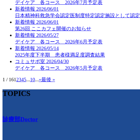
デイケア 各コース 2026年7月予定表
新着情報
2026/06/01
日本精神科救急学会認定医制度特定認定施設として認定
新着情報
2026/06/01
第26回 ここカフェ開催のお知らせ
新着情報
2026/05/27
デイケア 各コース 2026年6月予定表
新着情報
2026/05/14
2025年度下半期 患者様満足度調査結果
コミュサポ室
2026/04/30
デイケア 各コース 2026年5月予定表
1 / 16
1
2
3
4
5
...
10
...
»
最後 »
TOPICS
診療部
Doctor