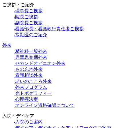
ご挨拶・ご紹介
-理事長ご挨拶
-院長ご挨拶
-副院長ご挨拶
-看護部長・看護執行責任者ご挨拶
-常勤医のご紹介
外来
-精神科一般外来
-児童思春期外来
-セカンドオピニオン外来
-もの忘れ外来
-看護相談外来
-老いのこころ外来
-外来プログラム
-光トポグラフィー
-心理療法室
-オンライン資格確認について
入院・デイケア
-入院のご案内
-デイケア・デイナイトケア・リワークのご案内