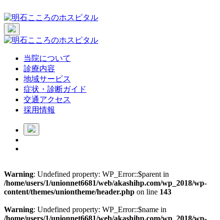
当院について
診療内容
地域サービス
症状・診断ガイド
交通アクセス
採用情報
Warning
: Undefined property: WP_Error::$parent in
/home/users/1/unionnet6681/web/akashihp.com/wp_2018/wp-
content/themes/uniontheme/header.php
on line
143
Warning
: Undefined property: WP_Error::$name in
/home/users/1/unionnet6681/web/akashihp.com/wp_2018/wp-