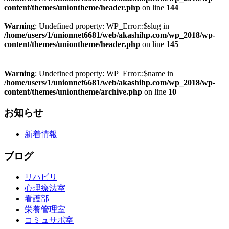
content/themes/uniontheme/header.php
on line
144
Warning
: Undefined property: WP_Error::$slug in
/home/users/1/unionnet6681/web/akashihp.com/wp_2018/wp-
content/themes/uniontheme/header.php
on line
145
Warning
: Undefined property: WP_Error::$name in
/home/users/1/unionnet6681/web/akashihp.com/wp_2018/wp-
content/themes/uniontheme/archive.php
on line
10
お知らせ
新着情報
ブログ
リハビリ
心理療法室
看護部
栄養管理室
コミュサポ室