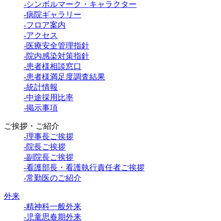
-シンボルマーク・キャラクター
-病院ギャラリー
-フロア案内
-アクセス
-医療安全管理指針
-院内感染対策指針
-患者様相談窓口
-患者様満足度調査結果
-統計情報
-中途採用比率
-掲示事項
ご挨拶・ご紹介
-理事長ご挨拶
-院長ご挨拶
-副院長ご挨拶
-看護部長・看護執行責任者ご挨拶
-常勤医のご紹介
外来
-精神科一般外来
-児童思春期外来