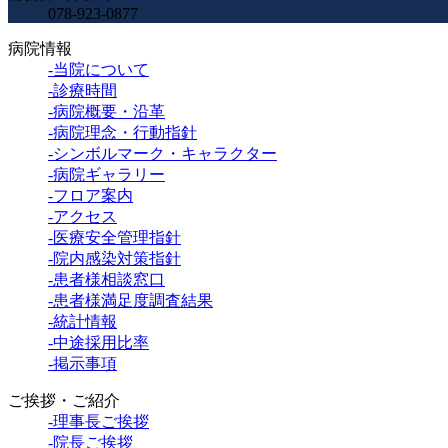
078-923-0877
病院情報
-当院について
-診療時間
-病院概要・沿革
-病院理念・行動指針
-シンボルマーク・キャラクター
-病院ギャラリー
-フロア案内
-アクセス
-医療安全管理指針
-院内感染対策指針
-患者様相談窓口
-患者様満足度調査結果
-統計情報
-中途採用比率
-掲示事項
ご挨拶・ご紹介
-理事長ご挨拶
-院長ご挨拶