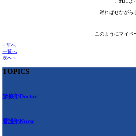
これによっ
遅ればせながら心
このようにマイペー
« 前へ
一覧へ
次へ »
TOPICS
診療部
Doctor
看護部
Nurse