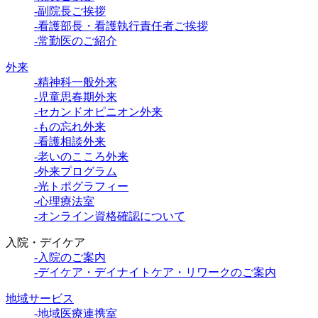
-副院長ご挨拶
-看護部長・看護執行責任者ご挨拶
-常勤医のご紹介
外来
-精神科一般外来
-児童思春期外来
-セカンドオピニオン外来
-もの忘れ外来
-看護相談外来
-老いのこころ外来
-外来プログラム
-光トポグラフィー
-心理療法室
-オンライン資格確認について
入院・デイケア
-入院のご案内
-デイケア・デイナイトケア・リワークのご案内
地域サービス
-地域医療連携室