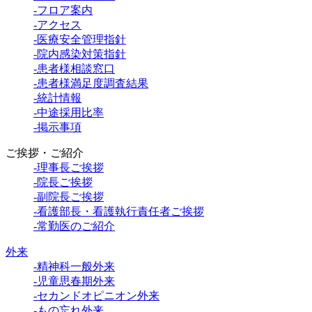
-フロア案内
-アクセス
-医療安全管理指針
-院内感染対策指針
-患者様相談窓口
-患者様満足度調査結果
-統計情報
-中途採用比率
-掲示事項
ご挨拶・ご紹介
-理事長ご挨拶
-院長ご挨拶
-副院長ご挨拶
-看護部長・看護執行責任者ご挨拶
-常勤医のご紹介
外来
-精神科一般外来
-児童思春期外来
-セカンドオピニオン外来
-もの忘れ外来