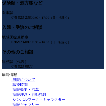
保険類・処方箋など
医事課
078-923-2385
9:00～17:00（日・祝除く）
入院・受診のご相談
地域医療連携室
078-923-0879
8:30～16:30（日・祝除く）
その他のご相談
総務課（代表）
078-923-0877
病院情報
-当院について
-診療時間
-病院概要・沿革
-病院理念・行動指針
-シンボルマーク・キャラクター
-病院ギャラリー