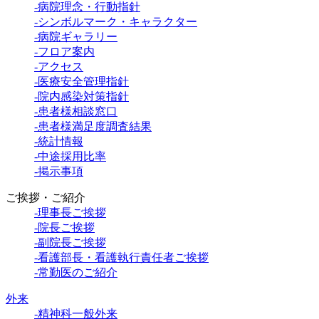
-病院理念・行動指針
-シンボルマーク・キャラクター
-病院ギャラリー
-フロア案内
-アクセス
-医療安全管理指針
-院内感染対策指針
-患者様相談窓口
-患者様満足度調査結果
-統計情報
-中途採用比率
-掲示事項
ご挨拶・ご紹介
-理事長ご挨拶
-院長ご挨拶
-副院長ご挨拶
-看護部長・看護執行責任者ご挨拶
-常勤医のご紹介
外来
-精神科一般外来