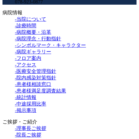
078-923-0877
病院情報
-当院について
-診療時間
-病院概要・沿革
-病院理念・行動指針
-シンボルマーク・キャラクター
-病院ギャラリー
-フロア案内
-アクセス
-医療安全管理指針
-院内感染対策指針
-患者様相談窓口
-患者様満足度調査結果
-統計情報
-中途採用比率
-掲示事項
ご挨拶・ご紹介
-理事長ご挨拶
-院長ご挨拶