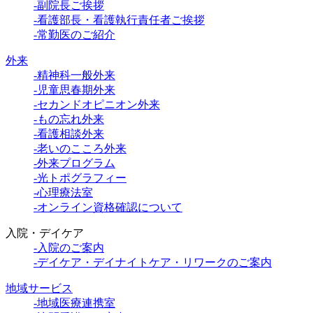
-副院長ご挨拶
-看護部長・看護執行責任者ご挨拶
-常勤医のご紹介
外来
-精神科一般外来
-児童思春期外来
-セカンドオピニオン外来
-もの忘れ外来
-看護相談外来
-老いのこころ外来
-外来プログラム
-光トポグラフィー
-心理療法室
-オンライン資格確認について
入院・デイケア
-入院のご案内
-デイケア・デイナイトケア・リワークのご案内
地域サービス
-地域医療連携室