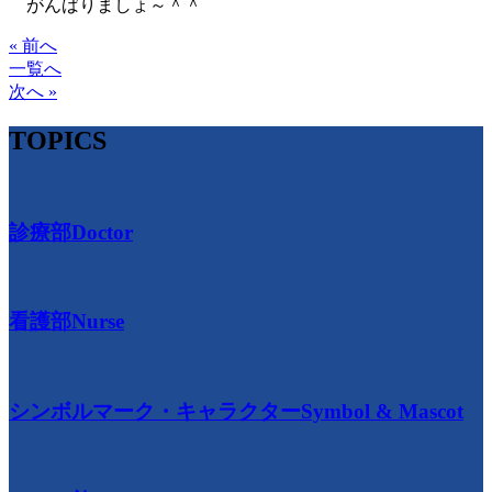
がんばりましょ～＾＾
« 前へ
一覧へ
次へ »
TOPICS
診療部
Doctor
看護部
Nurse
シンボルマーク・キャラクター
Symbol & Mascot