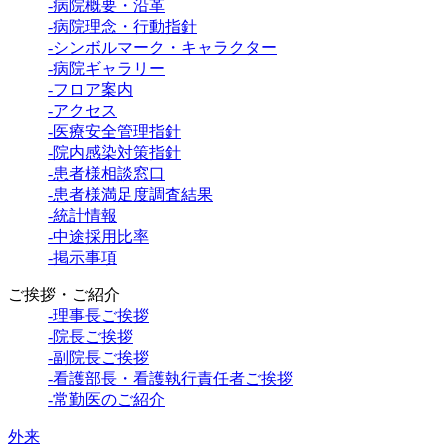
-病院概要・沿革
-病院理念・行動指針
-シンボルマーク・キャラクター
-病院ギャラリー
-フロア案内
-アクセス
-医療安全管理指針
-院内感染対策指針
-患者様相談窓口
-患者様満足度調査結果
-統計情報
-中途採用比率
-掲示事項
ご挨拶・ご紹介
-理事長ご挨拶
-院長ご挨拶
-副院長ご挨拶
-看護部長・看護執行責任者ご挨拶
-常勤医のご紹介
外来