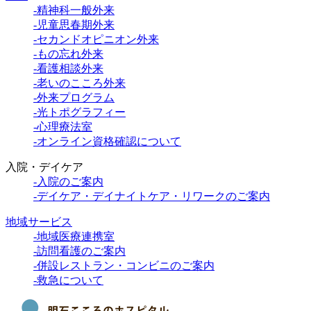
-精神科一般外来
-児童思春期外来
-セカンドオピニオン外来
-もの忘れ外来
-看護相談外来
-老いのこころ外来
-外来プログラム
-光トポグラフィー
-心理療法室
-オンライン資格確認について
入院・デイケア
-入院のご案内
-デイケア・デイナイトケア・リワークのご案内
地域サービス
-地域医療連携室
-訪問看護のご案内
-併設レストラン・コンビニのご案内
-救急について