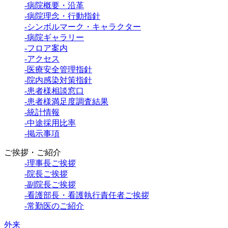
-病院概要・沿革
-病院理念・行動指針
-シンボルマーク・キャラクター
-病院ギャラリー
-フロア案内
-アクセス
-医療安全管理指針
-院内感染対策指針
-患者様相談窓口
-患者様満足度調査結果
-統計情報
-中途採用比率
-掲示事項
ご挨拶・ご紹介
-理事長ご挨拶
-院長ご挨拶
-副院長ご挨拶
-看護部長・看護執行責任者ご挨拶
-常勤医のご紹介
外来