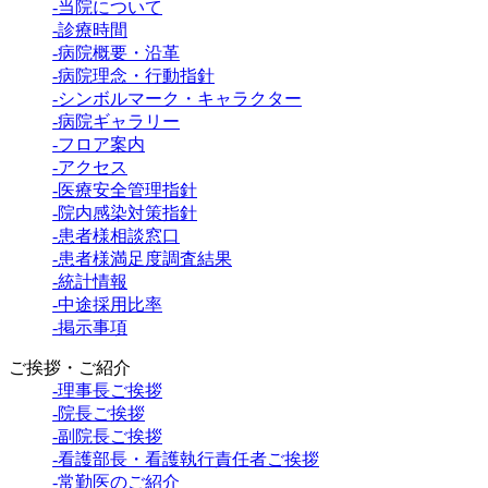
-当院について
-診療時間
-病院概要・沿革
-病院理念・行動指針
-シンボルマーク・キャラクター
-病院ギャラリー
-フロア案内
-アクセス
-医療安全管理指針
-院内感染対策指針
-患者様相談窓口
-患者様満足度調査結果
-統計情報
-中途採用比率
-掲示事項
ご挨拶・ご紹介
-理事長ご挨拶
-院長ご挨拶
-副院長ご挨拶
-看護部長・看護執行責任者ご挨拶
-常勤医のご紹介