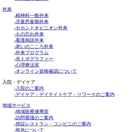
外来
-精神科一般外来
-児童思春期外来
-セカンドオピニオン外来
-もの忘れ外来
-看護相談外来
-老いのこころ外来
-外来プログラム
-光トポグラフィー
-心理療法室
-オンライン資格確認について
入院・デイケア
-入院のご案内
-デイケア・デイナイトケア・リワークのご案内
地域サービス
-地域医療連携室
-訪問看護のご案内
-併設レストラン・コンビニのご案内
-救急について