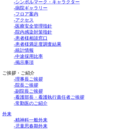
-シンボルマーク・キャラクター
-病院ギャラリー
-フロア案内
-アクセス
-医療安全管理指針
-院内感染対策指針
-患者様相談窓口
-患者様満足度調査結果
-統計情報
-中途採用比率
-掲示事項
ご挨拶・ご紹介
-理事長ご挨拶
-院長ご挨拶
-副院長ご挨拶
-看護部長・看護執行責任者ご挨拶
-常勤医のご紹介
外来
-精神科一般外来
-児童思春期外来