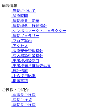
病院情報
-当院について
-診療時間
-病院概要・沿革
-病院理念・行動指針
-シンボルマーク・キャラクター
-病院ギャラリー
-フロア案内
-アクセス
-医療安全管理指針
-院内感染対策指針
-患者様相談窓口
-患者様満足度調査結果
-統計情報
-中途採用比率
-掲示事項
ご挨拶・ご紹介
-理事長ご挨拶
-院長ご挨拶
-副院長ご挨拶