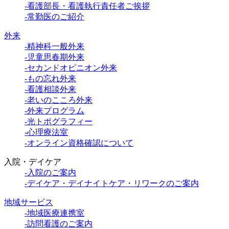
-看護部長・看護執行責任者ご挨拶
-常勤医のご紹介
外来
-精神科一般外来
-児童思春期外来
-セカンドオピニオン外来
-もの忘れ外来
-看護相談外来
-老いのこころ外来
-外来プログラム
-光トポグラフィー
-心理療法室
-オンライン資格確認について
入院・デイケア
-入院のご案内
-デイケア・デイナイトケア・リワークのご案内
地域サービス
-地域医療連携室
-訪問看護のご案内