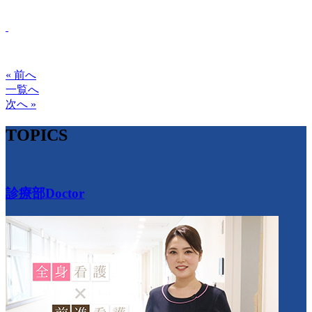
« 前へ
一覧へ
次へ »
TOPICS
診療部
Doctor