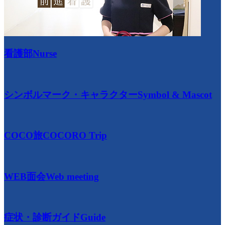
看護部
Nurse
シンボルマーク・キャラクター
Symbol & Mascot
COCO旅
COCORO Trip
WEB面会
Web meeting
症状・診断ガイド
Guide