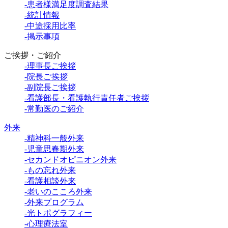
-患者様満足度調査結果
-統計情報
-中途採用比率
-掲示事項
ご挨拶・ご紹介
-理事長ご挨拶
-院長ご挨拶
-副院長ご挨拶
-看護部長・看護執行責任者ご挨拶
-常勤医のご紹介
外来
-精神科一般外来
-児童思春期外来
-セカンドオピニオン外来
-もの忘れ外来
-看護相談外来
-老いのこころ外来
-外来プログラム
-光トポグラフィー
-心理療法室