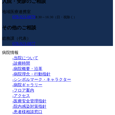
入院・受診のご相談
地域医療連携室
078-923-0879
8:30～16:30（日・祝除く）
その他のご相談
総務課（代表）
078-923-0877
病院情報
-当院について
-診療時間
-病院概要・沿革
-病院理念・行動指針
-シンボルマーク・キャラクター
-病院ギャラリー
-フロア案内
-アクセス
-医療安全管理指針
-院内感染対策指針
-患者様相談窓口