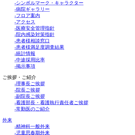
-シンボルマーク・キャラクター
-病院ギャラリー
-フロア案内
-アクセス
-医療安全管理指針
-院内感染対策指針
-患者様相談窓口
-患者様満足度調査結果
-統計情報
-中途採用比率
-掲示事項
ご挨拶・ご紹介
-理事長ご挨拶
-院長ご挨拶
-副院長ご挨拶
-看護部長・看護執行責任者ご挨拶
-常勤医のご紹介
外来
-精神科一般外来
-児童思春期外来