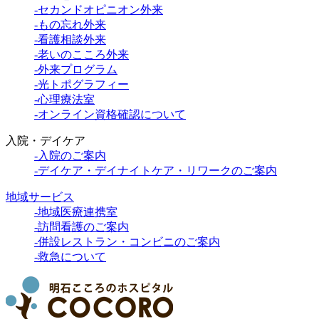
-セカンドオピニオン外来
-もの忘れ外来
-看護相談外来
-老いのこころ外来
-外来プログラム
-光トポグラフィー
-心理療法室
-オンライン資格確認について
入院・デイケア
-入院のご案内
-デイケア・デイナイトケア・リワークのご案内
地域サービス
-地域医療連携室
-訪問看護のご案内
-併設レストラン・コンビニのご案内
-救急について