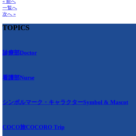
« 前へ
一覧へ
次へ »
TOPICS
診療部
Doctor
看護部
Nurse
シンボルマーク・キャラクター
Symbol & Mascot
COCO旅
COCORO Trip