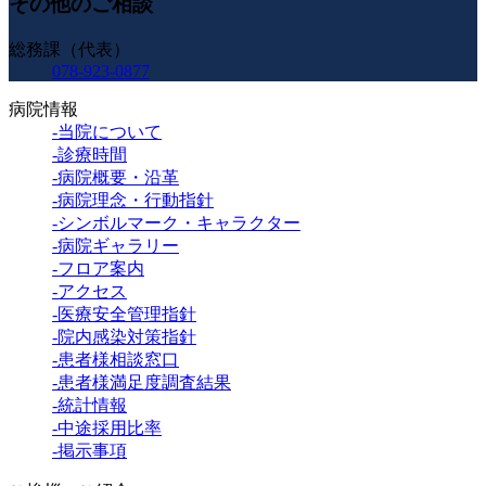
その他のご相談
総務課（代表）
078-923-0877
病院情報
-当院について
-診療時間
-病院概要・沿革
-病院理念・行動指針
-シンボルマーク・キャラクター
-病院ギャラリー
-フロア案内
-アクセス
-医療安全管理指針
-院内感染対策指針
-患者様相談窓口
-患者様満足度調査結果
-統計情報
-中途採用比率
-掲示事項