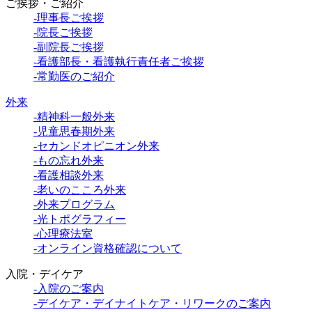
ご挨拶・ご紹介
-理事長ご挨拶
-院長ご挨拶
-副院長ご挨拶
-看護部長・看護執行責任者ご挨拶
-常勤医のご紹介
外来
-精神科一般外来
-児童思春期外来
-セカンドオピニオン外来
-もの忘れ外来
-看護相談外来
-老いのこころ外来
-外来プログラム
-光トポグラフィー
-心理療法室
-オンライン資格確認について
入院・デイケア
-入院のご案内
-デイケア・デイナイトケア・リワークのご案内