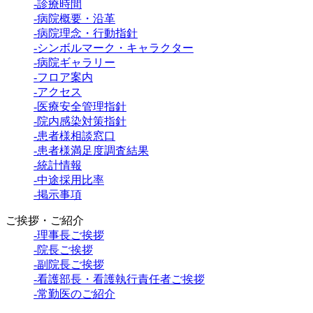
-診療時間
-病院概要・沿革
-病院理念・行動指針
-シンボルマーク・キャラクター
-病院ギャラリー
-フロア案内
-アクセス
-医療安全管理指針
-院内感染対策指針
-患者様相談窓口
-患者様満足度調査結果
-統計情報
-中途採用比率
-掲示事項
ご挨拶・ご紹介
-理事長ご挨拶
-院長ご挨拶
-副院長ご挨拶
-看護部長・看護執行責任者ご挨拶
-常勤医のご紹介