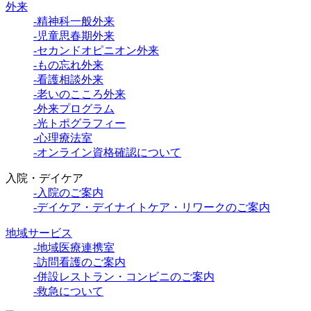
外来
-精神科一般外来
-児童思春期外来
-セカンドオピニオン外来
-もの忘れ外来
-看護相談外来
-老いのこころ外来
-外来プログラム
-光トポグラフィー
-心理療法室
-オンライン資格確認について
入院・デイケア
-入院のご案内
-デイケア・デイナイトケア・リワークのご案内
地域サービス
-地域医療連携室
-訪問看護のご案内
-併設レストラン・コンビニのご案内
-救急について