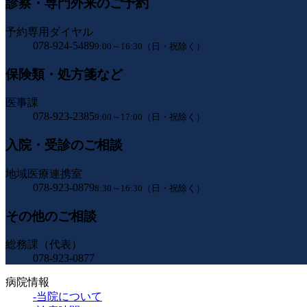
診察・専門外来のご予約
予約専用ダイヤル
078-924-5489
9:00～16:30（日・祝除く）
保険類・処方箋など
医事課
078-923-2385
9:00～17:00（日・祝除く）
入院・受診のご相談
地域医療連携室
078-923-0879
8:30～16:30（日・祝除く）
その他のご相談
総務課（代表）
078-923-0877
病院情報
-当院について