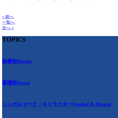
« 前へ
一覧へ
次へ »
TOPICS
診療部
Doctor
看護部
Nurse
シンボルマーク・キャラクター
Symbol & Mascot