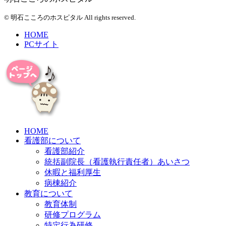
© 明石こころのホスピタル All rights reserved.
HOME
PCサイト
HOME
看護部について
看護部紹介
統括副院長（看護執行責任者）あいさつ
休暇と福利厚生
病棟紹介
教育について
教育体制
研修プログラム
特定行為研修