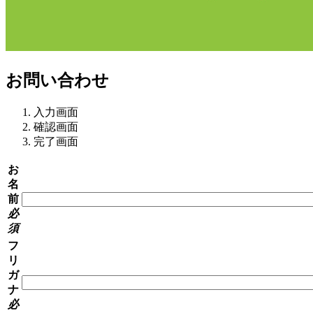
お問い合わせ
入力画面
確認画面
完了画面
お
名
前
必
須
フ
リ
ガ
ナ
必