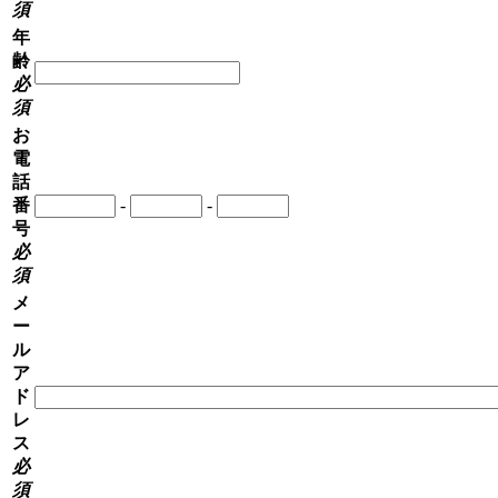
須
年
齢
必
須
お
電
話
番
-
-
号
必
須
メ
ー
ル
ア
ド
レ
ス
必
須