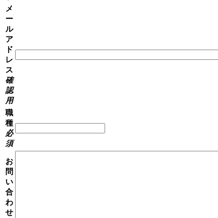
メ
ー
ル
ア
ド
レ
ス
確
認
用
職
種
必
須
お
問
い
合
わ
せ